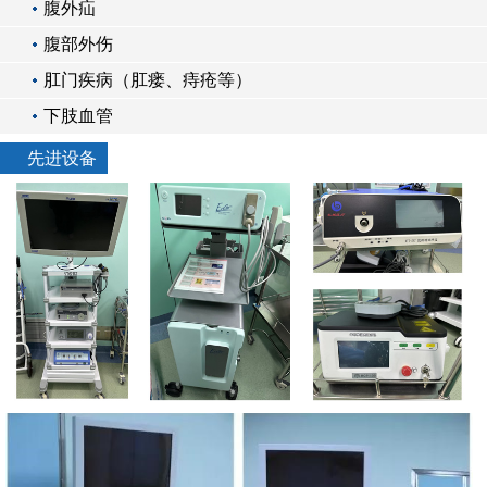
腹外疝
腹部外伤
肛门疾病（肛瘘、痔疮等）
下肢血管
先进设备