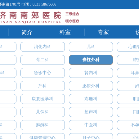
1701号 电话：0531-58676666
简介
科室
专家
科
消化内科
儿科
心血
科
骨二科
脊柱外科
肿
学科
急诊中心
肾内科
耳
产科
泌尿外科
科
康复医学科
疼痛科
肛
科
儿保科
超声科
口
科
麻醉科
中医科
不
科
健康管理中心
月子中心
心