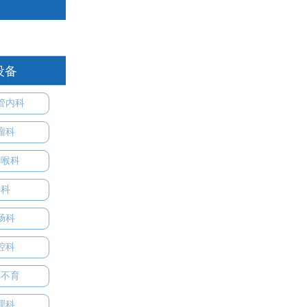
设备
管内科
瘤科
鼻喉科
妇科
肠科
腔科
孕不育
理科