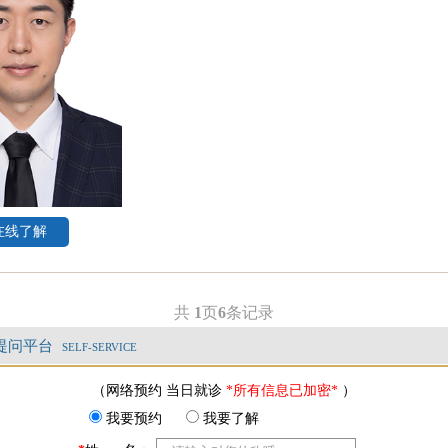
在线了解
共
1
页
6
条记录
提问平台
SELF-SERVICE
（网络预约 当日就诊
*所有信息已加密*
）
我要预约
我要了解