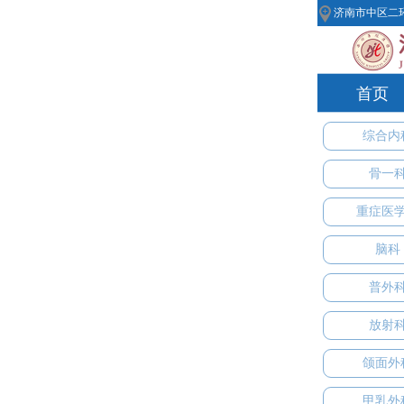
济南市中区二环南路
首页
综合内
骨一
重症医
脑科
普外
放射
颌面外
甲乳外