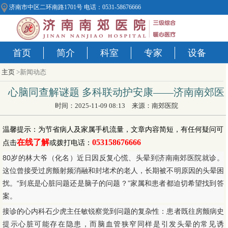
济南市中区二环南路1701号 电话：0531-58676666
首页
简介
科室
专家
设备
主页
>新闻动态
心脑同查解谜题 多科联动护安康——济南南郊医
时间：2025-11-09 08:13 来源：南郊医院
温馨提示：为节省病人及家属手机流量，文章内容简短，有任何疑问可
在线了解
053158676666
点击
或拨打电话：
80岁的林大爷（化名）近日因反复心慌、头晕到济南南郊医院就诊。
这位曾接受过房颤射频消融和封堵术的老人，长期被不明原因的头晕困
扰。“到底是心脏问题还是脑子的问题？”家属和患者都迫切希望找到答
案。
接诊的心内科石少虎主任敏锐察觉到问题的复杂性：患者既往房颤病史
提示心脏可能存在隐患，而脑血管狭窄同样是引发头晕的常见诱