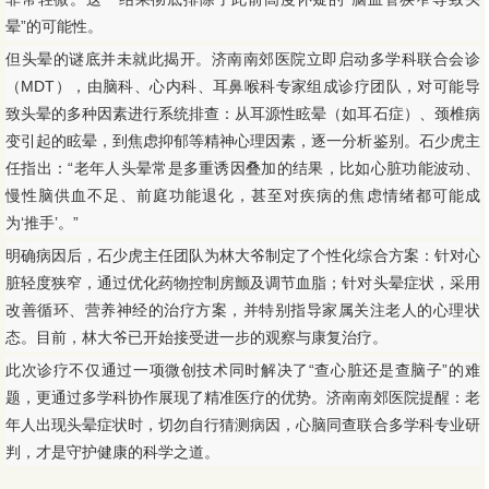
晕”的可能性。
但头晕的谜底并未就此揭开。济南南郊医院立即启动多学科联合会诊
（MDT），由脑科、心内科、耳鼻喉科专家组成诊疗团队，对可能导
致头晕的多种因素进行系统排查：从耳源性眩晕（如耳石症）、颈椎病
变引起的眩晕，到焦虑抑郁等精神心理因素，逐一分析鉴别。石少虎主
任指出：“老年人头晕常是多重诱因叠加的结果，比如心脏功能波动、
慢性脑供血不足、前庭功能退化，甚至对疾病的焦虑情绪都可能成
为‘推手’。”
明确病因后，石少虎主任团队为林大爷制定了个性化综合方案：针对心
脏轻度狭窄，通过优化药物控制房颤及调节血脂；针对头晕症状，采用
改善循环、营养神经的治疗方案，并特别指导家属关注老人的心理状
态。目前，林大爷已开始接受进一步的观察与康复治疗。
此次诊疗不仅通过一项微创技术同时解决了“查心脏还是查脑子”的难
题，更通过多学科协作展现了精准医疗的优势。济南南郊医院提醒：老
年人出现头晕症状时，切勿自行猜测病因，心脑同查联合多学科专业研
判，才是守护健康的科学之道。