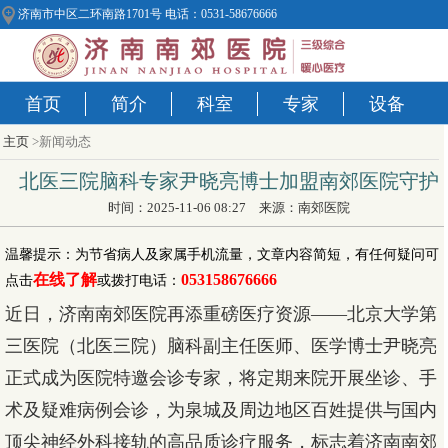
济南市中区二环南路1701号 电话：0531-58676666
首页
简介
科室
专家
设备
主页
>新闻动态
北医三院脑科专家尹晓亮博士加盟南郊医院守护
时间：2025-11-06 08:27 来源：南郊医院
温馨提示：为节省病人及家属手机流量，文章内容简短，有任何疑问可
在线了解
053158676666
点击
或拨打电话：
近日，济南南郊医院再添重磅医疗资源——北京大学第
三医院（北医三院）脑科副主任医师、医学博士尹晓亮
正式成为医院特邀会诊专家，将定期来院开展坐诊、手
术及疑难病例会诊，为泉城及周边地区百姓提供与国内
顶尖神经外科接轨的高品质诊疗服务，标志着济南南郊